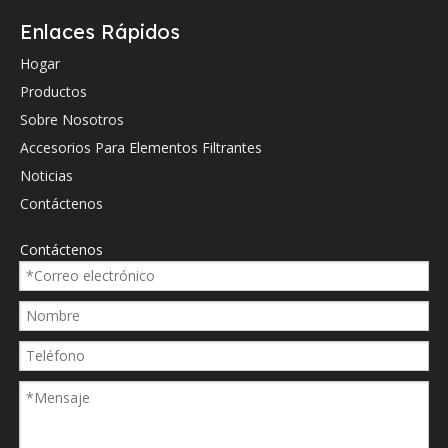
Hydac
020559
Enlaces Rápidos
Hydac
020620
Hogar
Productos
Hydac
031938
Sobre Nosotros
Hydac
0060D
Accesorios Para Elementos Filtrantes
Hydac
0060D
Noticias
Hydac
0060D
Contáctenos
Hydac
0060D
Contáctenos
Hydac
0060d0
Hydac
0060d0
Hydac
125048
Hydac
205590
Hydac
206201
Hydac
319382