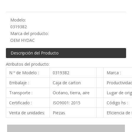
Modelo:
0319382
Marca del producto:
OEM HYDAC
Descripción del Producto
Atributos del producto:
N º de Modelo :
0319382
Marca :
Embalaje :
Caja de carton
Productividad
Transporte :
Océano, tierra, aire
Lugar de orig
Certificado :
ISO9001: 2015
Código hs :
Venta de unidades:
Piezas
Eficiencia de f