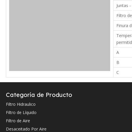
Juntas -
Filtro de
Finura d
Tempera
permiti
A
B
C
Verifique a continuación la referencia cruzada OEM (si la hay).
Categoria de Producto
Filtro Hidraulico
Filtro de Líquido
Referencia cruzada de OEM:
Filtro de Aire
Desaceitado Por Aire
Hydac
012504