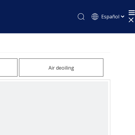
Español
English
Pусский
Air deoiling