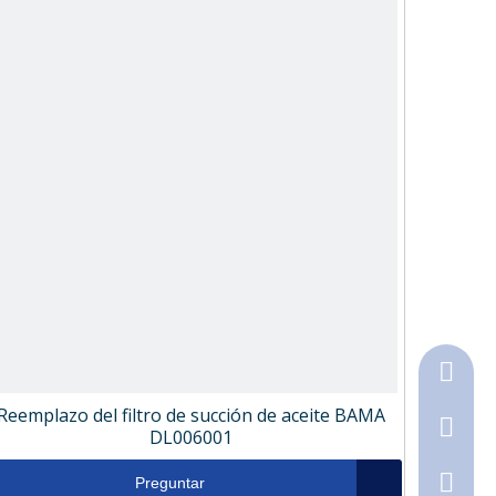
+86-18
Reemplazo del filtro de succión de aceite BAMA
+86-316
DL006001
790368
Preguntar