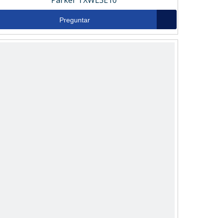
Parker TXWL3E10
Preguntar