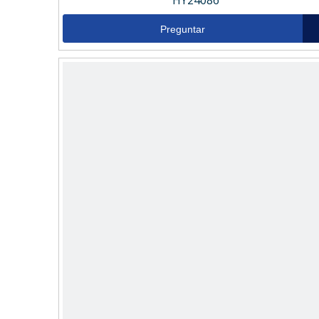
HY24086
Preguntar