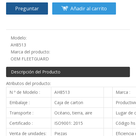
Preguntar
Añadir al carrito
Modelo:
AH8513
Marca del producto:
OEM FLEETGUARD
Descripción del Producto
Atributos del producto:
N º de Modelo :
AH8513
Marca :
Embalaje :
Caja de carton
Productivi
Transporte :
Océano, tierra, aire
Lugar de o
Certificado :
ISO9001: 2015
Código hs 
Venta de unidades:
Piezas
Eficiencia 