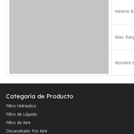
mínimo Ra
Max. Rang
Nombre d
Verifique a continuación la referencia cruzada OEM (si la hay).
Categoria de Producto
Filtro Hidraulico
Filtro de Líquido
Filtro de Aire
Desaceitado Por Aire