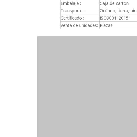
Embalaje :
Caja de carton
Transporte :
Océano, tierra, air
Certificado :
ISO9001: 2015
Venta de unidades:
Piezas