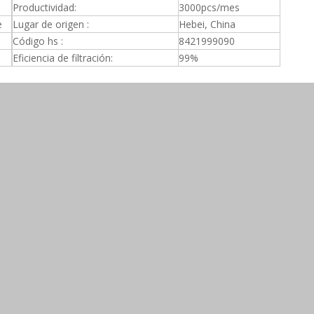
Productividad:
3000pcs/mes
e
Lugar de origen :
Hebei, China
Código hs :
8421999090
Eficiencia de filtración:
99%