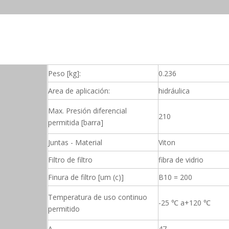
Peso [kg]:
0.236
Area de aplicación:
hidráulica
Max. Presión diferencial
210
permitida [barra]
Juntas - Material
Viton
Filtro de filtro
fibra de vidrio
Finura de filtro [um (c)]
B10 = 200
Temperatura de uso continuo
-25 ℃ a+120 ℃
permitido
A
47