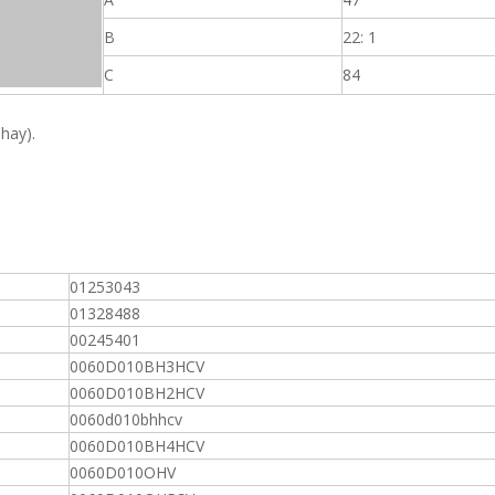
B
22: 1
C
84
 hay).
01253043
01328488
00245401
0060D010BH3HCV
0060D010BH2HCV
0060d010bhhcv
0060D010BH4HCV
0060D010OHV