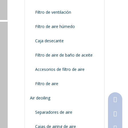
Filtro de ventilación
Filtro de aire húmedo
Caja desecante
Filtro de aire de baño de aceite
Accesorios de filtro de aire
Filtro de aire
Air deoiling
+86-18
Separadores de aire
+86-316
Cajas de airing de aire
790368