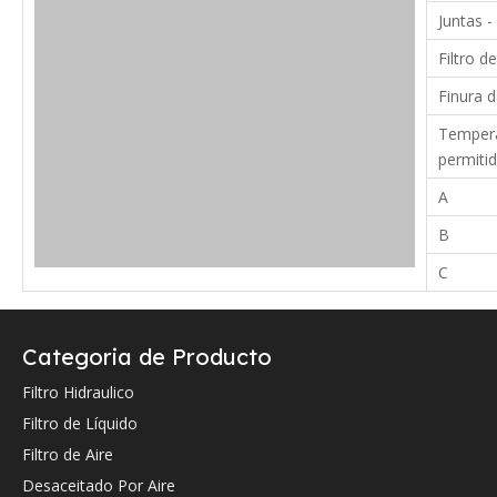
Juntas -
Filtro de
Finura d
Tempera
permiti
A
B
C
Verifique a continuación la referencia cruzada OEM (si la hay).
Categoria de Producto
Filtro Hidraulico
Filtro de Líquido
Referencia cruzada de OEM:
Filtro de Aire
Desaceitado Por Aire
Hydac
0126088