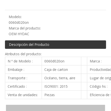
Modelo:
0060d020on
Marca del producto:
OEM HYDAC
Descripción del Producto
Atributos del producto:
N º de Modelo :
0060d020on
Marca :
Embalaje :
Caja de carton
Productividad
Transporte :
Océano, tierra, aire
Lugar de orig
Certificado :
ISO9001: 2015
Código hs :
Venta de unidades:
Piezas
Eficiencia de f