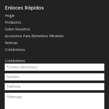
Hydac
0132342
Enlaces Rápidos
Hydac
0205590
Hogar
Productos
Hydac
0060D02
Sobre Nosotros
Hydac
0060D02
Accesorios Para Elementos Filtrantes
Hydac
0060D02
Noticias
Hydac
0060D02
Contáctenos
Hydac
0060d02
Contáctenos
Hydac
0060d02
Hydac
1260881
Hydac
1323423
Hydac
2055905
Donaldson
P173190
Donaldson
P566653