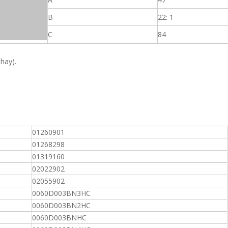
B
22: 1
C
84
 hay).
01260901
01268298
01319160
02022902
02055902
0060D003BN3HC
0060D003BN2HC
0060D003BNHC