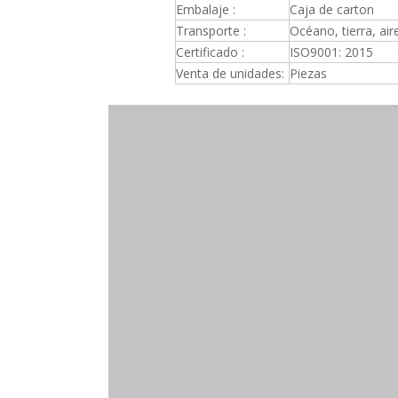
Embalaje :
Caja de carton
Transporte :
Océano, tierra, air
Certificado :
ISO9001: 2015
Venta de unidades:
Piezas