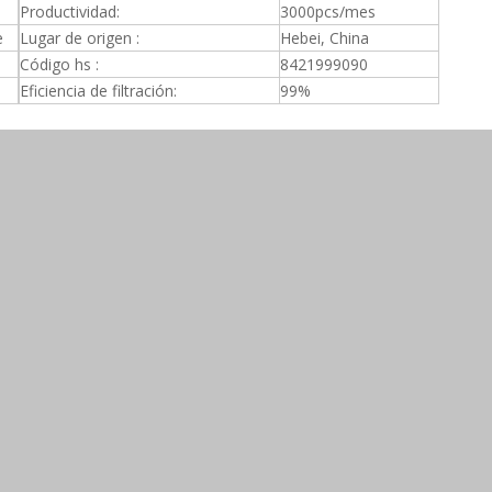
Productividad:
3000pcs/mes
e
Lugar de origen :
Hebei, China
Código hs :
8421999090
Eficiencia de filtración:
99%