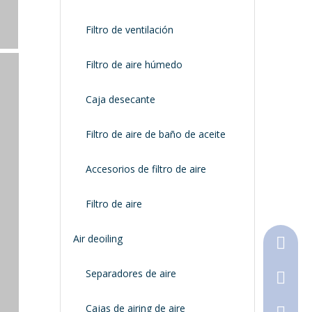
Filtro de ventilación
Filtro de aire húmedo
Caja desecante
Filtro de aire de baño de aceite
Accesorios de filtro de aire
Filtro de aire
Air deoiling
+86-18
Separadores de aire
+86-316
Cajas de airing de aire
790368