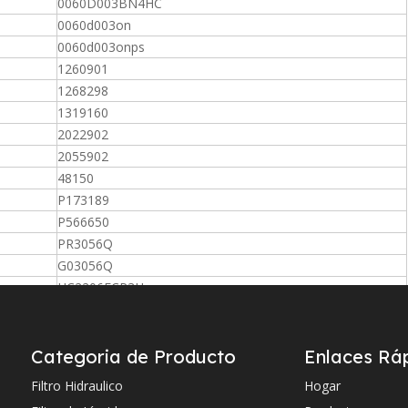
0060D003BN4HC
0060d003on
0060d003onps
1260901
1268298
1319160
2022902
2055902
48150
P173189
P566650
PR3056Q
G03056Q
HC2206FCP3H
HC2206FKP3H
HC2206FCP3Z
HC2206FKP3ZZ
Categoria de Producto
Enlaces Rá
ABZFDS004003N1001XVA
Filtro Hidraulico
Hogar
ABZFDS004003N2101XVA