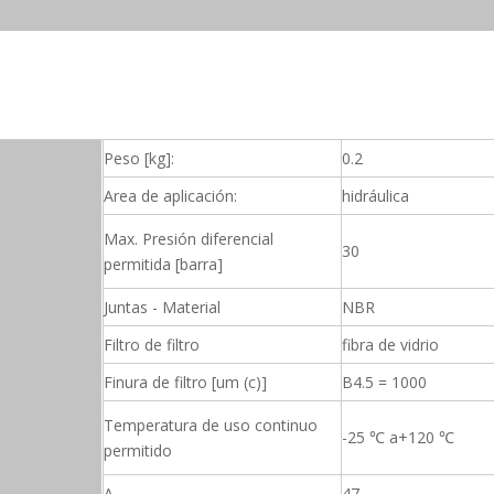
Peso [kg]:
0.2
Area de aplicación:
hidráulica
Max. Presión diferencial
30
permitida [barra]
Juntas - Material
NBR
Filtro de filtro
fibra de vidrio
Finura de filtro [um (c)]
B4.5 = 1000
Temperatura de uso continuo
-25 ℃ a+120 ℃
permitido
A
47