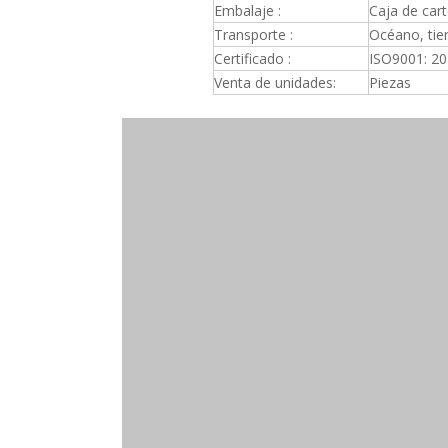
Embalaje :
Caja de car
Transporte :
Océano, tier
Certificado :
ISO9001: 2
Venta de unidades:
Piezas