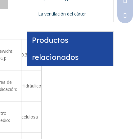
La ventilación del cárter
Sales@
Productos
ewicht
0.34
relacionados
KG]:
rea de
Hidráulico
plicación:
ltro
celulosa
edio: