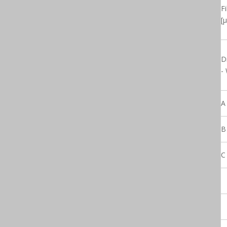
Fi
[µ
D
-
A
B
C