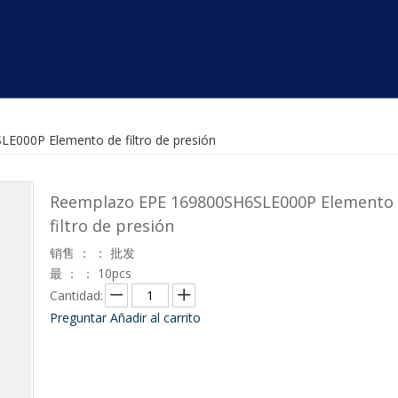
000P Elemento de filtro de presión
Reemplazo EPE 169800SH6SLE000P Elemento
filtro de presión
销售 ： ： 批发
最 ： ： 10pcs
Cantidad:
Preguntar
Añadir al carrito