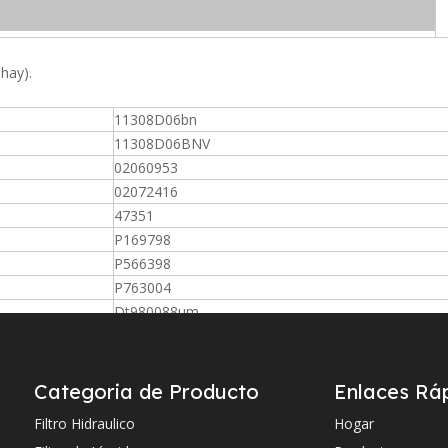
 hay).
11308D06bn
11308D06BNV
02060953
02072416
47351
P169798
P566398
P763004
Dt980088um
P171755
PR2752
930198Q
Categoria de Producto
Enlaces Rá
FC7102Q005BS
Filtro Hidraulico
Hogar
G02752