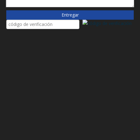
sistemas de estación de lubricación, etc.
Entregar
El filtro de aceite de fibra de vidrio tiene las características de
la siguiente manera
● Resistencia a alta temperatura, alta presión.
● Alta resistencia, alta calificación de filtro, buena capacidad de
retención de suciedad, lavado repetido
● Capas de filtro, ondulación ordenada
● Fácil de instalar
● Esqueleto interno fuerte
● Filtración de profundidad segregada
● Capacidad de retención de alta tierra
● Reducir el desgaste del rodamiento
● Extienda el uso de la vida útil del aceite.
Anterior:
Siguiente: