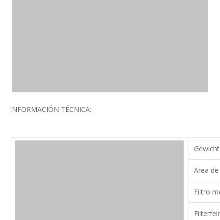
INFORMACIÓN TÉCNICA:
Gewicht
Area de 
Filtro m
Filterfei