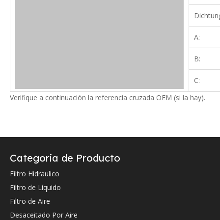
Dichtun
A:
B:
C:
Verifique a continuación la referencia cruzada OEM (si la hay).
Referencia cruzada de OEM:
Categoria de Producto
Filtro Hidraulico
Filtro de Líquido
Filtro de Aire
10136799
Liebherr
Desaceitado Por Aire