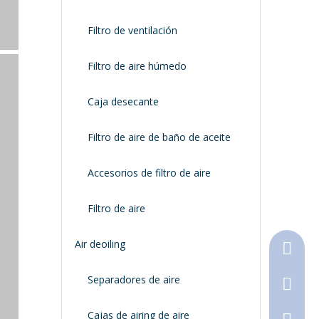
Filtro de ventilación
Filtro de aire húmedo
Caja desecante
Filtro de aire de baño de aceite
Accesorios de filtro de aire
Filtro de aire
Air deoiling
+86-18
Separadores de aire
+86-316
Cajas de airing de aire
790368