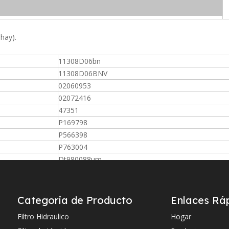
 hay).
11308D06bn
11308D06BNV
02060953
02072416
47351
P169798
P566398
P763004
Dt980088um
P171755
PR2752
930198Q
Categoria de Producto
Enlaces Rá
FC7102Q005BS
Filtro Hidraulico
Hogar
G02752