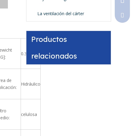
La ventilación del cárter
Sales@
Productos
ewicht
0.34
relacionados
KG]:
rea de
Hidráulico
plicación:
ltro
celulosa
edio: