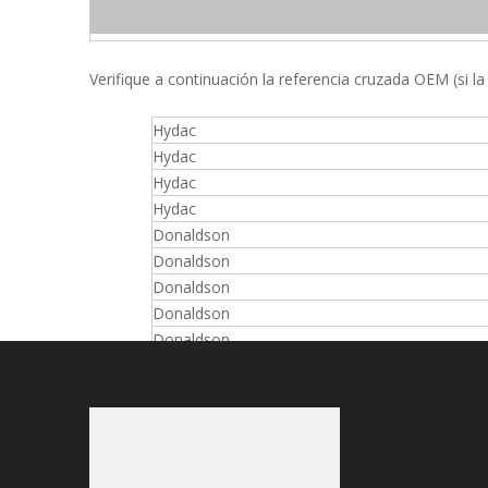
Verifique a continuación la referencia cruzada OEM (si la
Hydac
Hydac
Hydac
Hydac
Donaldson
Donaldson
Donaldson
Donaldson
Donaldson
Donaldson
Parker
Parker
Parker
Parker