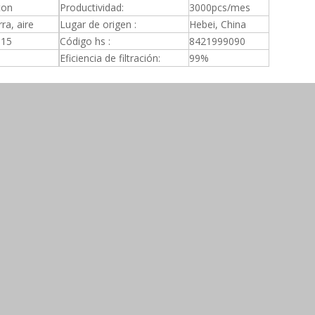
ton
Productividad:
3000pcs/mes
ra, aire
Lugar de origen :
Hebei, China
015
Código hs :
8421999090
Eficiencia de filtración:
99%