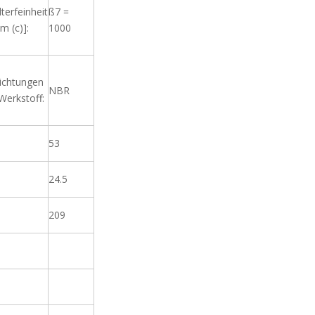
lterfeinheit
ß7 =
m (c)]:
1000
ichtungen
NBR
 Werkstoff:
53
24.5
209