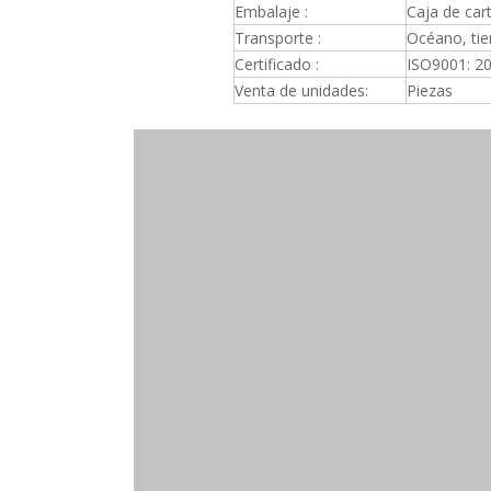
Embalaje :
Caja de car
Transporte :
Océano, tier
Certificado :
ISO9001: 2
Venta de unidades:
Piezas