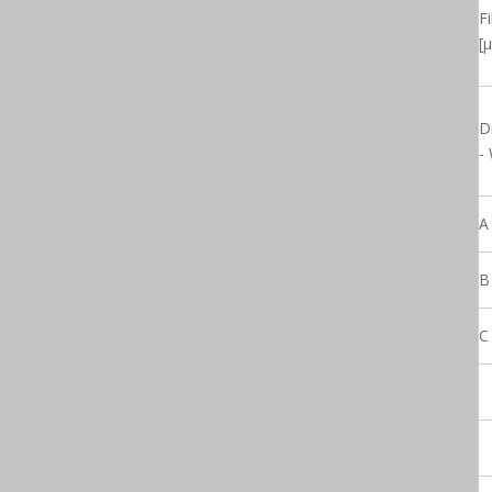
Fi
[µ
D
-
A
B
C