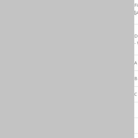
Fi
[µ
D
-
A
B
C