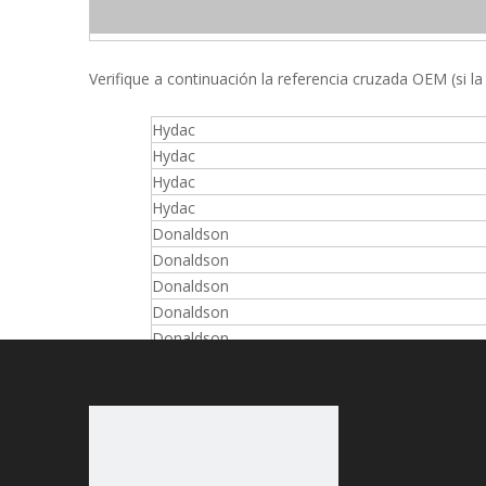
Verifique a continuación la referencia cruzada OEM (si la
Hydac
Hydac
Hydac
Hydac
Donaldson
Donaldson
Donaldson
Donaldson
Donaldson
Donaldson
Parker
Parker
Parker
Parker