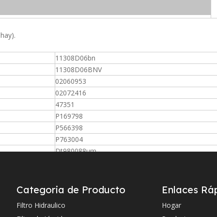
 hay).
11308D06bn
11308D06BNV
02060953
02072416
47351
P169798
P566398
P763004
Dt980088um
P171755
PR2752
930198Q
Categoria de Producto
Enlaces Rá
FC7102Q005BS
Filtro Hidraulico
Hogar
G02752