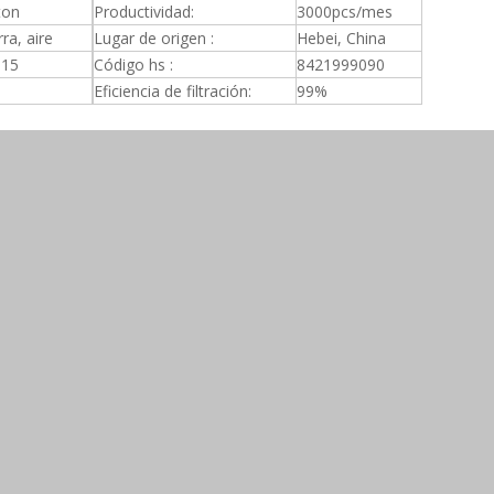
ton
Productividad:
3000pcs/mes
ra, aire
Lugar de origen :
Hebei, China
015
Código hs :
8421999090
Eficiencia de filtración:
99%