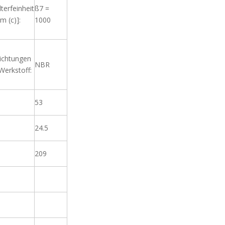
lterfeinheit
ß7 =
m (c)]:
1000
ichtungen
NBR
 Werkstoff:
53
24.5
209