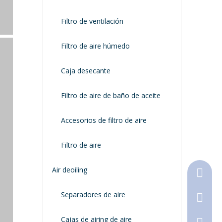
Filtro de ventilación
Filtro de aire húmedo
Caja desecante
Filtro de aire de baño de aceite
Accesorios de filtro de aire
Filtro de aire
Air deoiling
+86-18
Separadores de aire
+86-316
Cajas de airing de aire
790368