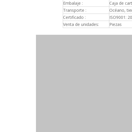
Embalaje :
Caja de car
Transporte :
Océano, tier
Certificado :
ISO9001: 2
Venta de unidades:
Piezas