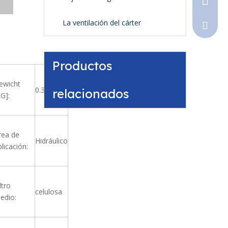
La ventilación del cárter
Sales@
Productos
ewicht
0.34
relacionados
KG]:
rea de
Hidráulico
plicación:
ltro
celulosa
edio: