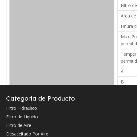
Filtro de
Area de 
Finura d
Max. Pre
permitid
Tempera
permiti
A
B
C
Categoria de Producto
Verifique a continuación la referencia cruzada OEM (si la hay).
Filtro Hidraulico
Filtro de Líquido
Filtro de Aire
Desaceitado Por Aire
Referencia cruzada de OEM: