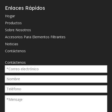
Enlaces Rápidos
Hydac
01260
Hogar
Hydac
01316
Productos
Hydac
02055
Sobre Nosotros
Accesorios Para Elementos Filtrantes
Hydac
0660
Noticias
Hydac
0660
Contáctenos
Hydac
0660
Contáctenos
Hydac
0660
Hydac
0660d
Hydac
0660d
Hydac
0660
Hydac
12608
Hydac
13166