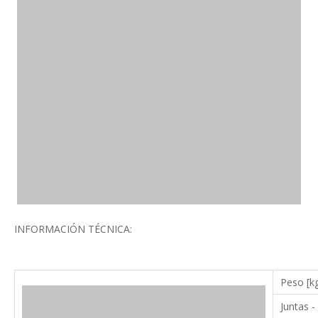
INFORMACIÓN TÉCNICA:
Peso [k
Juntas -