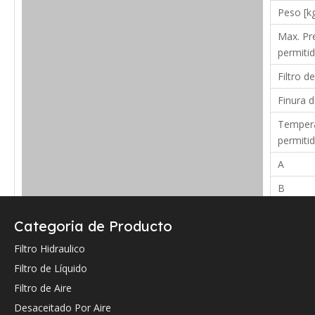
Peso [k
Max. Pre
permitid
Filtro de
Finura d
Tempera
permiti
A
B
C
Categoria de Producto
Verifique a continuación la referencia cruzada OEM (si la hay).
Filtro Hidraulico
Filtro de Líquido
Filtro de Aire
Desaceitado Por Aire
Referencia cruzada de OEM: