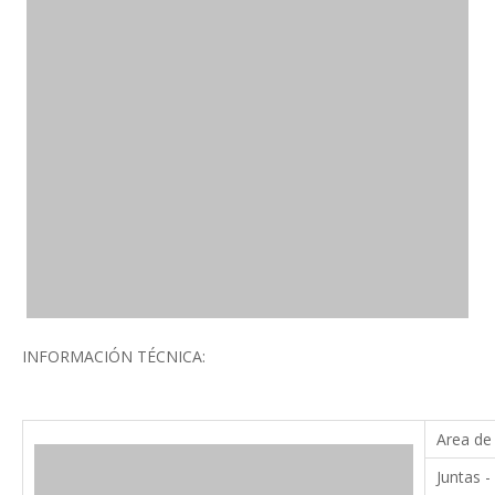
INFORMACIÓN TÉCNICA:
Area de 
Juntas -