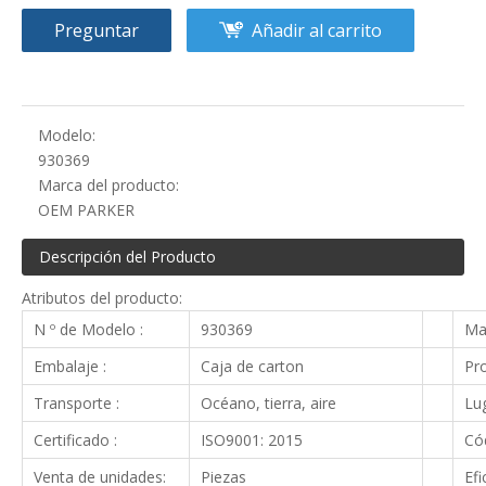
Preguntar
Añadir al carrito
Modelo:
930369
Marca del producto:
OEM PARKER
Descripción del Producto
Atributos del producto:
N º de Modelo :
930369
Ma
Embalaje :
Caja de carton
Pro
Transporte :
Océano, tierra, aire
Lug
Certificado :
ISO9001: 2015
Cód
Venta de unidades:
Piezas
Efi