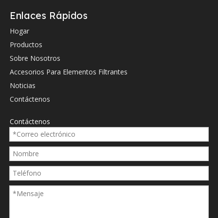
Enlaces Rápidos
Hydac
1
Hogar
Hydac
1
Productos
Hydac
0
Sobre Nosotros
Accesorios Para Elementos Filtrantes
Hydac
0
Noticias
Donaldson
4
Contáctenos
Donaldson
C
Contáctenos
Donaldson
P
Donaldson
P
Donaldson
D
Parker
G
Parker
P
Parker
9