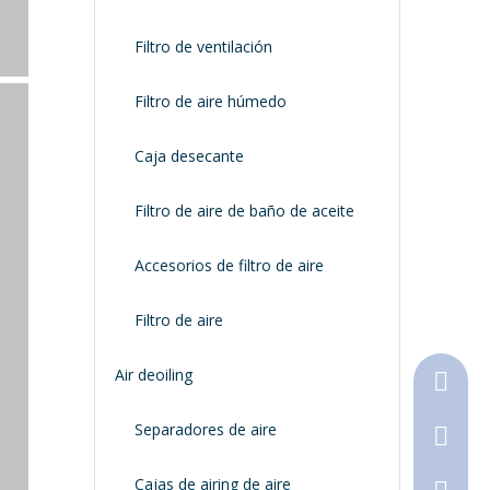
Filtro de ventilación
Filtro de aire húmedo
Caja desecante
Filtro de aire de baño de aceite
Accesorios de filtro de aire
Filtro de aire
Air deoiling
+86-18
Separadores de aire
+86-316
Cajas de airing de aire
790368