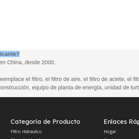
ricante?
 en China, desde 2000.
lace el filtro, el filtro de aire, el filtro de aceite, el fil
strucción, equipo de planta de energía, unidad de turb
eridos
Categoria de Producto
Enlaces Rá
tro logotipo y diseño?
os se pueden personalizar de acuerdo con sus requisito
Filtro Hidraulico
Hogar
artuchos de filtro?