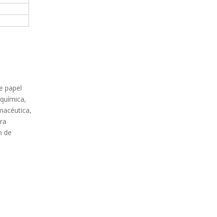
e papel
 química,
rmacéutica,
tra
n de