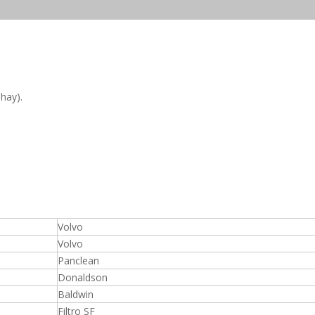
 hay).
Volvo
Volvo
Panclean
Donaldson
Baldwin
Filtro SF