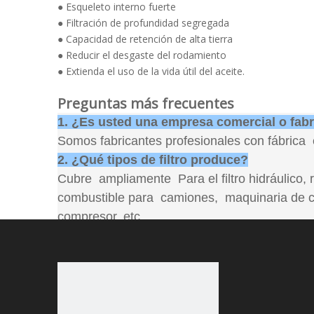
● Esqueleto interno fuerte
● Filtración de profundidad segregada
● Capacidad de retención de alta tierra
● Reducir el desgaste del rodamiento
● Extienda el uso de la vida útil del aceite.
Preguntas más frecuentes
1. ¿Es usted una empresa comercial o fab
Somos fabricantes profesionales con fábrica
2. ¿Qué tipos de filtro produce?
Cubre ampliamente Para el filtro hidráulico, reemp
combustible para camiones, maquinaria de con
compresor, etc.
3. ¿El filtro personalizado está disponible?
Sí, ofrezca sus especificaciones y dibujo requ
4. ¿Puedo obtener sus productos con nues
Sí tu puedes. La mayoría de nuestros product
5. ¿Cómo podemos obtener la cita de los c