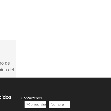
tro de
ina del
pidos
Contáctenos
s.