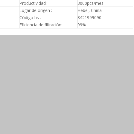
Productividad:
3000pcs/mes
Lugar de origen :
Hebei, China
Código hs :
8421999090
Eficiencia de filtración:
99%