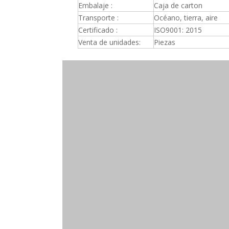
Embalaje :
Caja de carton
Transporte :
Océano, tierra, aire
Certificado :
ISO9001: 2015
Venta de unidades:
Piezas