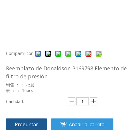
Compartir con:
Reemplazo de Donaldson P169798 Elemento de
filtro de presión
销售 ： ： 批发
最 ： ： 10pcs
Cantidad:
Preguntar
Añadir al carrito