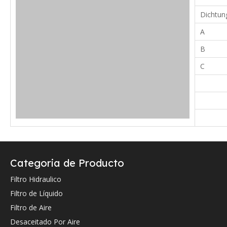
Dichtun
A
B
C
Verifique a continuación la referencia cruzada OEM (si la hay).
Categoria de Producto
Hydac
Filtro Hidraulico
Hydac
Filtro de Líquido
Hydac
Filtro de Aire
Desaceitado Por Aire
Hydac