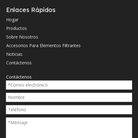
Donaldson
Enlaces Rápidos
Donaldson
Hogar
Productos
Donaldson
Sobre Nosotros
Donaldson
Accesorios Para Elementos Filtrantes
Donaldson
Noticias
Donaldson
Contáctenos
Parker
Contáctenos
Parker
Parker
Parker
FÉRETRO
FÉRETRO
FÉRETRO