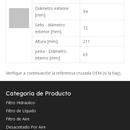
Diámetro exterior
94
[mm]:
Sello - diámetro
72
exterior [mm]:
Altura [mm]:
211
Junta - Diámetro
63
interno [mm]:
Verifique a continuación la referencia cruzada OEM (si la hay).
Categoria de Producto
Filtro Hidraulico
Filtro de Líquido
Filtro de Aire
Referencia cruzada de OEM.
Desaceitado Por Aire
0009830610