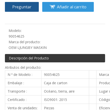
Preguntar
Añadir al carrito
Modelo:
90054625
Marca del producto:
OEM LJUNGBY MASKIN
Descripción del Producto
Atributos del producto:
N º de Modelo :
90054625
Marca 
Embalaje :
Caja de carton
Produc
Transporte :
Océano, tierra, aire
Lugar d
Certificado :
ISO9001: 2015
Código
Venta de unidades:
Piezas
Eficien