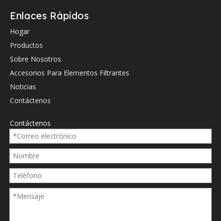
0013022760
Enlaces Rápidos
0114786
Hogar
Productos
01174421
Sobre Nosotros
01183574
Accesorios Para Elementos Filtrantes
01183575
Noticias
0363020
Contáctenos
0451105067
Contáctenos
0531000005
05710640
0814661
081-4661
099008S
1000424655