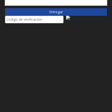
1000736512
Entregar
1000826943
1084048
1174421
1183574
119935450
1202849600
13022760
13056374
152000114786
1552143161
1612398000
16205160E