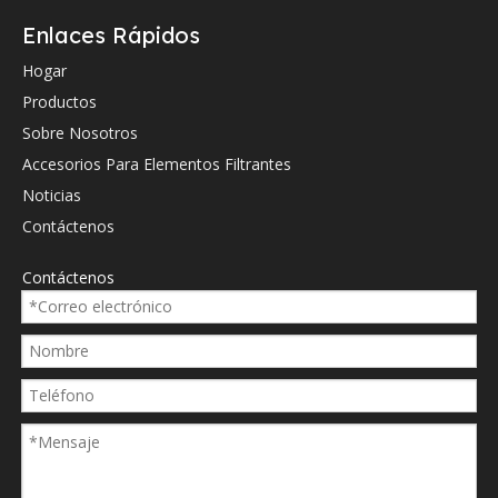
Hydac
003014
Enlaces Rápidos
Hydac
003134
Hogar
Productos
Hydac
003168
Sobre Nosotros
Hydac
020656
Accesorios Para Elementos Filtrantes
Hydac
0060D
Noticias
Hydac
0060D
Contáctenos
Hydac
0060D
Contáctenos
Hydac
301417
Hydac
301409
Hydac
313442
Hydac
316827
Hydac
206562
Bosch rexroth
960G2