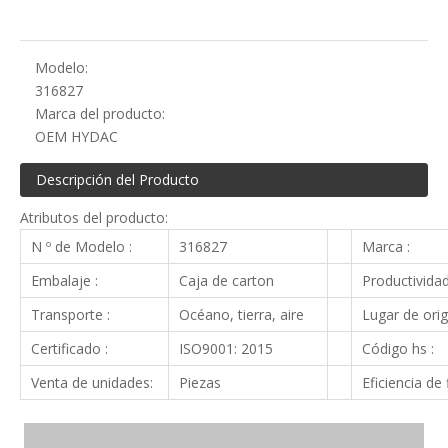
Modelo:
316827
Marca del producto:
OEM HYDAC
Descripción del Producto
Atributos del producto:
N º de Modelo :
316827
Marca :
Embalaje :
Caja de carton
Productividad
Transporte :
Océano, tierra, aire
Lugar de orig
Certificado :
ISO9001: 2015
Código hs :
Venta de unidades:
Piezas
Eficiencia de f