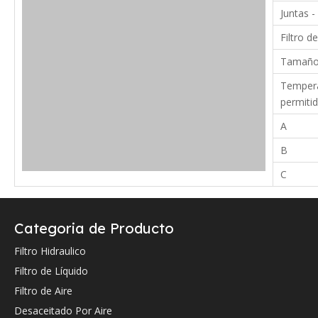
Juntas -
Filtro de
Tamaño 
Tempera
permiti
A
B
C
Verifique a continuación la referencia cruzada OEM (si la hay).
Categoria de Producto
Filtro Hidraulico
Filtro de Líquido
Referencia cruzada de OEM:
Filtro de Aire
Desaceitado Por Aire
Hydac
003014