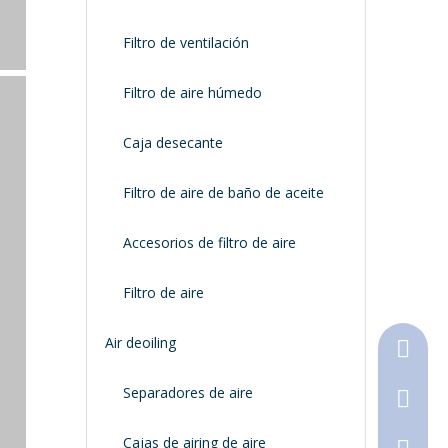
Filtro de ventilación
Filtro de aire húmedo
Caja desecante
Filtro de aire de baño de aceite
Accesorios de filtro de aire
Filtro de aire
Air deoiling
+86-18
Separadores de aire
+86-316
Cajas de airing de aire
790368