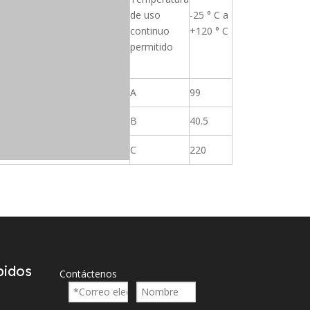
de uso
-25 ° C a
continuo
+120 ° C
permitido
A
99
B
40.5
C
220
pidos
Contáctenos