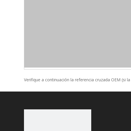
Verifique a continuación la referencia cruzada OEM (si la
Referencia cruzada de OEM:
Donaldson
Donaldson