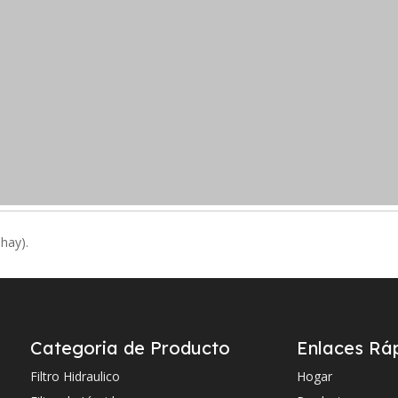
 hay).
Categoria de Producto
Enlaces Rá
CR1806
Filtro Hidraulico
Hogar
P171541