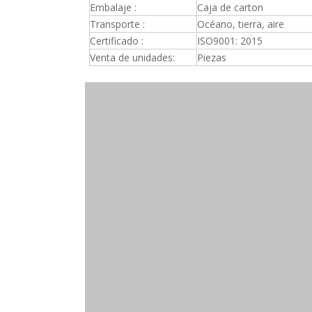
Embalaje :
Caja de carton
Transporte :
Océano, tierra, aire
Certificado :
ISO9001: 2015
Venta de unidades:
Piezas