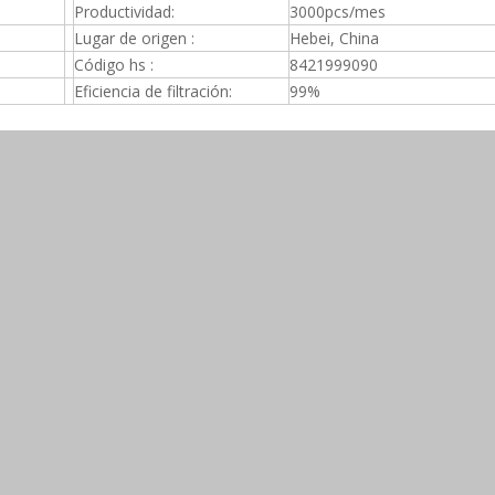
Productividad:
3000pcs/mes
Lugar de origen :
Hebei, China
Código hs :
8421999090
Eficiencia de filtración:
99%