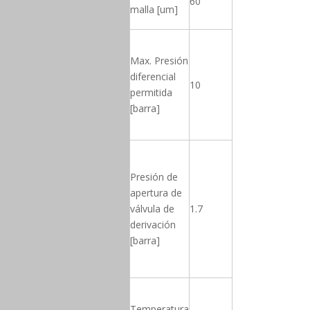
60
malla [um]
Max. Presión
diferencial
10
permitida
[barra]
Presión de
apertura de
válvula de
1.7
derivación
[barra]
Temperatura