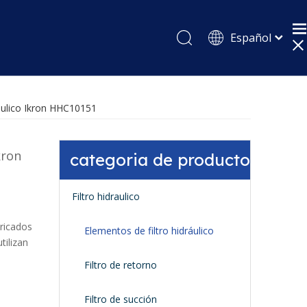
Español
English
Pусский
áulico Ikron HHC10151
kron
categoria de producto
Filtro hidraulico
ricados
Elementos de filtro hidráulico
tilizan
Filtro de retorno
Filtro de succión