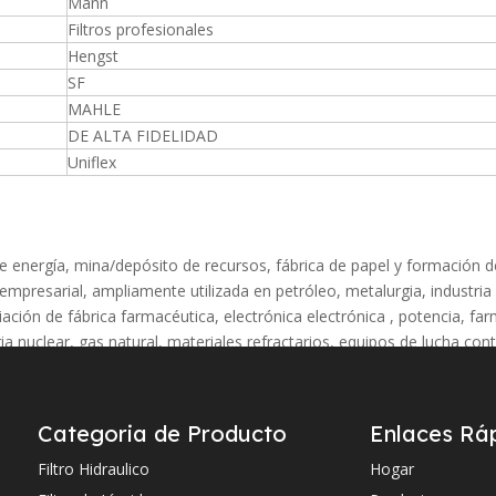
Mann
Filtros profesionales
Hengst
SF
MAHLE
DE ALTA FIDELIDAD
Uniflex
 de energía, mina/depósito de recursos, fábrica de papel y formación d
 empresarial, ampliamente utilizada en petróleo, metalurgia, industria
iación de fábrica farmacéutica, electrónica electrónica , potencia, fa
a nuclear, gas natural, materiales refractarios, equipos de lucha con
s de turbinas de vapor, sistemas de gas natural y sistemas de estació
Categoria de Producto
Enlaces Rá
icas de la siguiente manera
Filtro Hidraulico
Hogar
acidad de retención de suciedad, lavado repetido