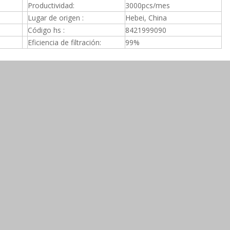
Productividad:
3000pcs/mes
Lugar de origen :
Hebei, China
Código hs :
8421999090
Eficiencia de filtración:
99%