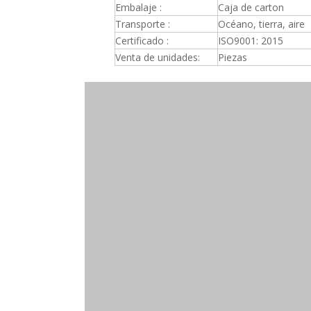
Embalaje :
Caja de carton
Transporte :
Océano, tierra, aire
Certificado :
ISO9001: 2015
Venta de unidades:
Piezas