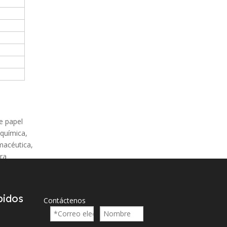
e papel
 química,
rmacéutica,
tra
n de
pidos
Contáctenos