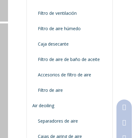
Filtro de ventilación
Filtro de aire húmedo
Caja desecante
Filtro de aire de baño de aceite
Accesorios de filtro de aire
Filtro de aire
Air deoiling
+86-18
Separadores de aire
+86-316
Cajas de airing de aire
790368