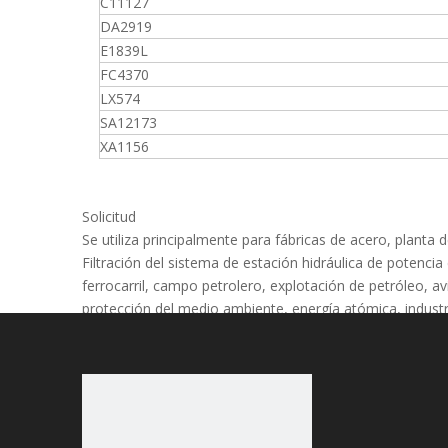
C11127
DA2919
E1839L
FC4370
LX574
SA12173
XA1156
Solicitud
Se utiliza principalmente para fábricas de acero, planta
Filtración del sistema de estación hidráulica de potencia
ferrocarril, campo petrolero, explotación de petróleo, av
protección del medio ambiente, energía atómica, industri
incendios, etc. Campo. En sistemas hidráulicos, sistema
lubricación, etc.
El filtro de aceite de fibra de vidrio tiene las característ
● Resistencia a alta temperatura, alta presión.
● Alta resistencia, alta calificación de filtro, buena cap