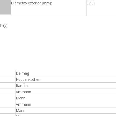
Diámetro exterior [mm]:
97.03
 hay).
Delmag
Huppenkothen
Ramita
Ammann
Mann
Ammann
Mann