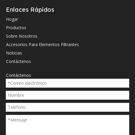
1083808
Enlaces Rápidos
1083811
Hogar
110131290
Productos
119059
Sobre Nosotros
Accesorios Para Elementos Filtrantes
11951512520
Noticias
11965512560
Contáctenos
12MJ21140
Contáctenos
137924
1394834
1665911221
1G65911221
1G65911222
221530