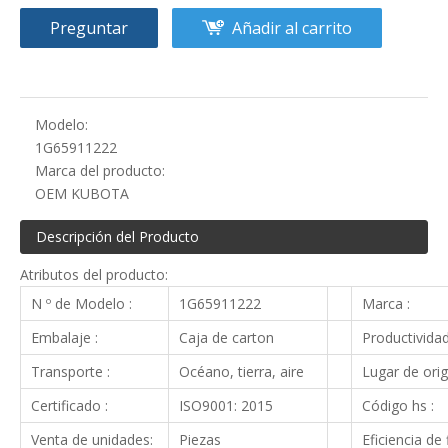
Preguntar
Añadir al carrito
Modelo:
1G65911222
Marca del producto:
OEM KUBOTA
Descripción del Producto
Atributos del producto:
N º de Modelo :
1G65911222
Marca :
Embalaje :
Caja de carton
Productividad
Transporte :
Océano, tierra, aire
Lugar de orig
Certificado :
ISO9001: 2015
Código hs :
Venta de unidades:
Piezas
Eficiencia de f