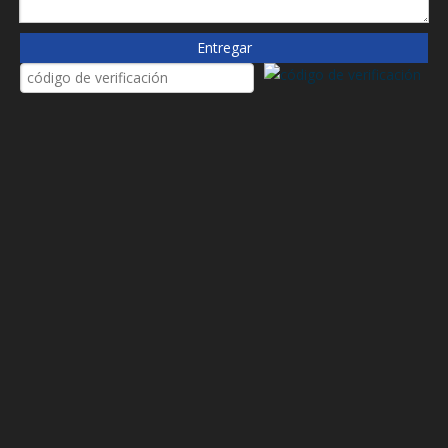
24679
2508302S
Entregar
2S-E1 2SEI
3025127
3202081
32919902
333V0825
36890135
4013000415
4383875
4607538
48145946
5000913