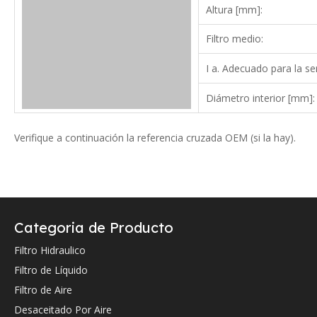
Altura [mm]:
Filtro medio:
I a. Adecuado para la ser
Diámetro interior [mm]:
Verifique a continuación la referencia cruzada OEM (si la hay).
Categoria de Producto
Filtro Hidraulico
Referencia cruzada de OEM:
Filtro de Líquido
Filtro de Aire
1000158863
Desaceitado Por Aire