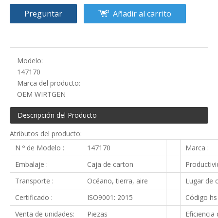
Preguntar
Añadir al carrito
Modelo:
147170
Marca del producto:
OEM WIRTGEN
Descripción del Producto
Atributos del producto:
N º de Modelo :
147170
Marca :
Embalaje :
Caja de carton
Productivi
Transporte :
Océano, tierra, aire
Lugar de o
Certificado :
ISO9001: 2015
Código hs 
Venta de unidades:
Piezas
Eficiencia 