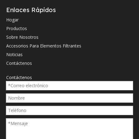
Referencia cruzada de OEM.
Enlaces Rápidos
01143470
H
Hogar
01319142
De
Productos
05821326
B
Sobre Nosotros
1000022076
Kr
Accesorios Para Elementos Filtrantes
105769
Ke
Noticias
109165
Ve
Contáctenos
12993912621
Y
Contáctenos
130413
Bu
130413
Eu
130413
Gu
1457433557
B
147170
Wi
155915
St