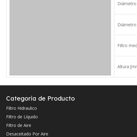
Diámetro 
Diámetro 
Filtro med
Altura [m
Verifique a continuación la referencia cruzada OEM (si la hay).
Categoria de Producto
Filtro Hidraulico
Filtro de Líquido
Filtro de Aire
Desaceitado Por Aire