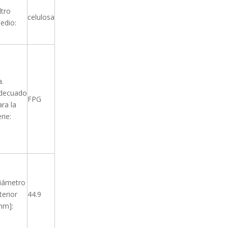
ltro
celulosa
edio:
a.
decuado
FPG
ara la
rie:
iámetro
terior
44.9
mm]: