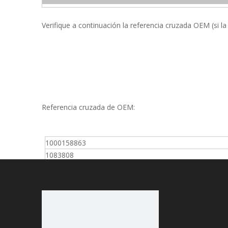
Verifique a continuación la referencia cruzada OEM (si la
Referencia cruzada de OEM:
1000158863
1083808
1083811
110131290
119059
11951512520
11965512560