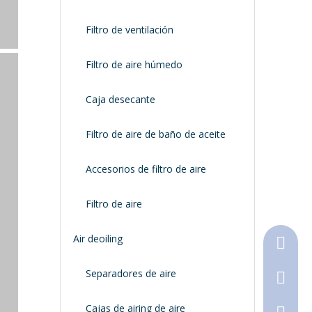
Filtro de ventilación
Filtro de aire húmedo
Caja desecante
Filtro de aire de baño de aceite
Accesorios de filtro de aire
Filtro de aire
Air deoiling
+86-18
Separadores de aire
+86-316
Cajas de airing de aire
790368