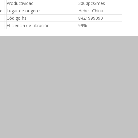
Productividad:
3000pcs/mes
re
Lugar de origen :
Hebei, China
Código hs :
8421999090
Eficiencia de filtración:
99%