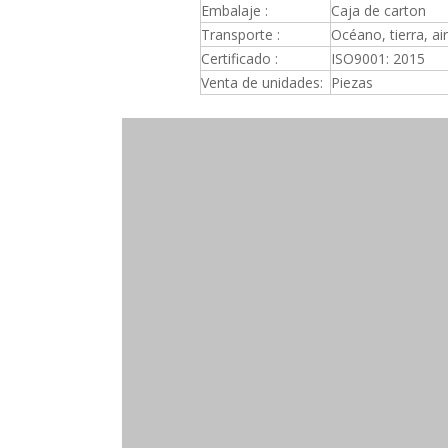
Embalaje :
Caja de carton
Transporte :
Océano, tierra, ai
Certificado :
ISO9001: 2015
Venta de unidades:
Piezas