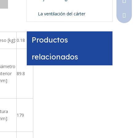
La ventilación del cárter
Sales@
Productos
eso [kg]:
0.18
relacionados
iámetro
xterior
89.8
mm]:
ltura
179
mm]: