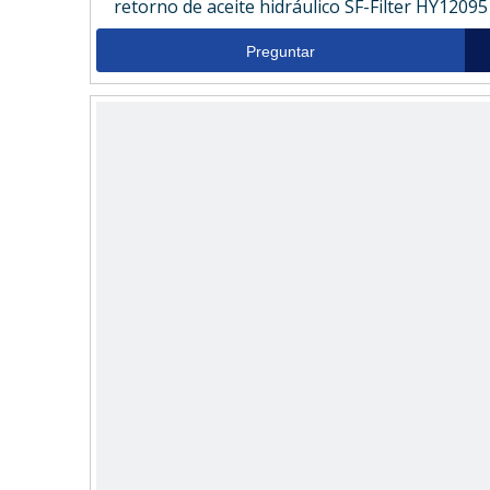
retorno de aceite hidráulico SF-Filter HY12095
Preguntar