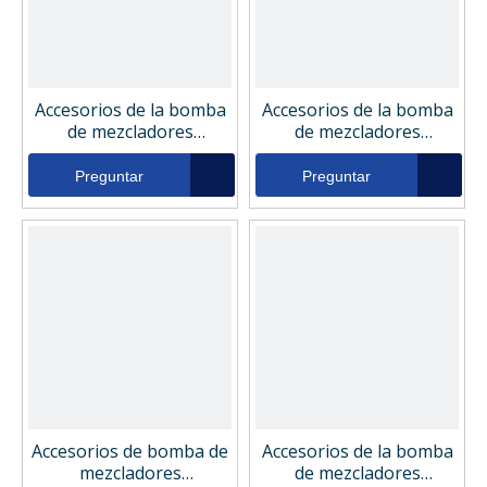
Accesorios de la bomba
Accesorios de la bomba
de mezcladores
de mezcladores
excavadoras Filtro de
excavadoras Filtro de
aceite de retorno
aceite de retorno
Preguntar
Preguntar
hidráulico 852370mic25
hidráulico CR222C25R
Accesorios de bomba de
Accesorios de la bomba
mezcladores
de mezcladores