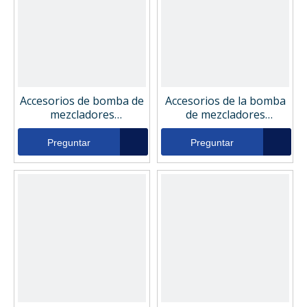
Accesorios de bomba de
Accesorios de la bomba
mezcladores
de mezcladores
excavadoras Filtro de
excavadoras Filtro de
aceite de retorno
aceite de retorno
Preguntar
Preguntar
hidráulico Loesing
hidráulico Liebherr
140048
510612890