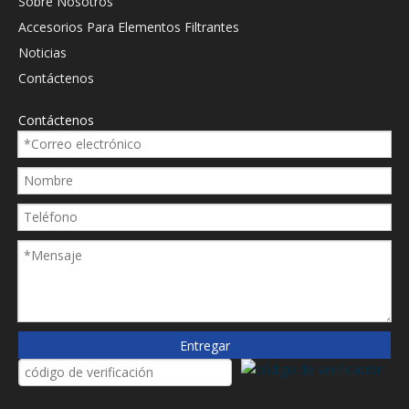
Sobre Nosotros
excavadoras LH070081
excavadoras Fleetguard
HF7911
Accesorios Para Elementos Filtrantes
Noticias
Contáctenos
Contáctenos
Entregar