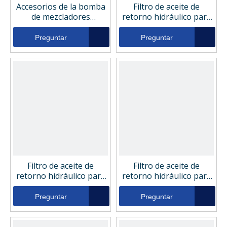
Accesorios de la bomba
Filtro de aceite de
de mezcladores
retorno hidráulico para
excavadoras Filtro de
accesorios de bomba de
aceite de retorno
mezcladores
Preguntar
Preguntar
hidráulico Liebherr
excavadoras Komatsu
782924
848100001
Filtro de aceite de
Filtro de aceite de
retorno hidráulico para
retorno hidráulico para
accesorios de la bomba
accesorios de bomba de
de mezcladores
mezcladores
Preguntar
Preguntar
excavadoras
excavadoras ikron
HEK0240194ASSP025VMB17B
hhc01320