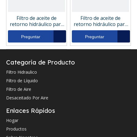
Filtro de aceite de
Filtro de aceite de
retorno hidráulico para
retorno hidráulico para
accesorios de bomba de
accesorios de bomba de
mezcladores
mezcladores
Preguntar
Preguntar
excavadoras Foden
excavadoras Fluitek
Y05805203
P5108-25S6
Categoria de Producto
Filtro Hidraulico
Filtro de Líquido
Filtro de Aire
Desaceitado Por Aire
Enlaces Rápidos
Filtro de aceite de
Filtro de aceite de
retorno hidráulico para
retorno hidráulico para
Hogar
accesorios de bomba de
accesorios de bomba de
Productos
mezcladores
mezcladores
Preguntar
Preguntar