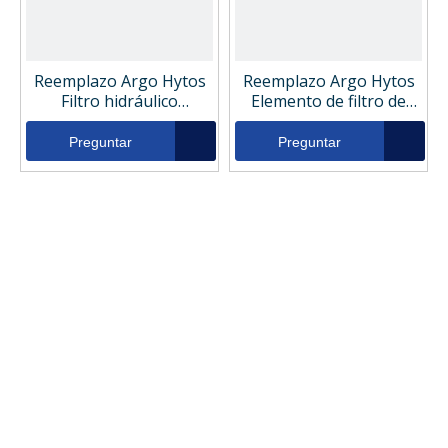
Reemplazo Argo Hytos
Reemplazo Argo Hytos
Filtro hidráulico
Elemento de filtro de
V2121756
aceite hidráulico
V2121706 V2121736
Preguntar
Preguntar