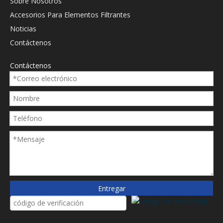
Sobre Nosotros
Accesorios Para Elementos Filtrantes
Noticias
Contáctenos
Filtro de reemplazo
Filtro de reemplazo
Contáctenos
Filtro de retorno
Filtro de retorno
hidráulico 051277
hidráulico 321435
Preguntar
Preguntar
1
2
3
4
»
Entregar