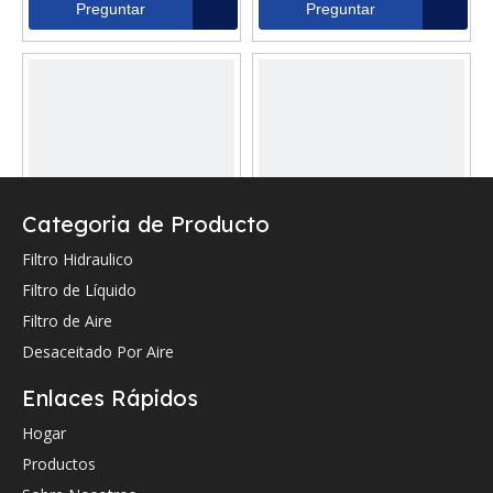
ZGAW00013
Preguntar
Preguntar
Categoria de Producto
Filtro Hidraulico
Reemplazo Filtro de
Reemplazo del filtro de
Filtro de Líquido
retorno de aceite
aire Hyundai 11q424220
Filtro de Aire
hidráulico Hyundai
Desaceitado Por Aire
31Q620340
Preguntar
Preguntar
Enlaces Rápidos
Hogar
Productos