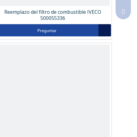
Reemplazo del filtro de combustible IVECO
Sales@
500055336
Preguntar