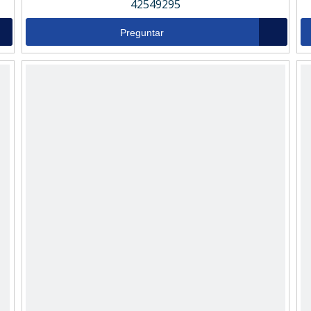
42549295
Preguntar