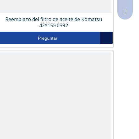
Sales@
Reemplazo del filtro de aceite de Komatsu
42Y15H0S92
Preguntar