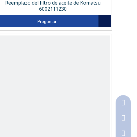
Reemplazo del filtro de aceite de Komatsu
6002111230
Preguntar
+86-18
+86-316
790368