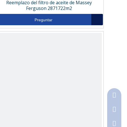
Reemplazo del filtro de aceite de Massey
Ferguson 2871722m2
Preguntar
+86-18
+86-316
790368