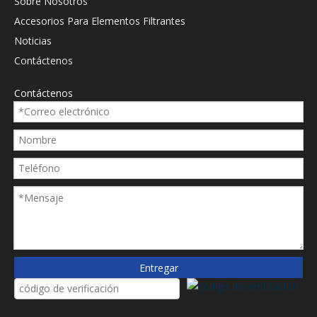
Sobre Nosotros
Accesorios Para Elementos Filtrantes
Noticias
Filtro de presión
Reemplazo Sofima Filtro
Contáctenos
hidráulica de Sofima de
de presión hidráulica
reemplazo 201227
SHD0660MS11
Contáctenos
Preguntar
Preguntar
1
2
3
»
Entregar