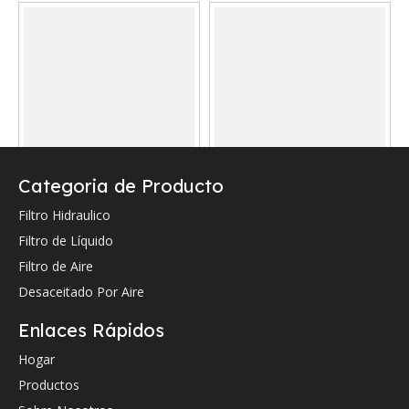
Categoria de Producto
Reemplazo Sofima Filtro
Reemplazo Sofima Filtro
de línea de retorno
de presión hidráulica
Filtro Hidraulico
hidráulico SHR2600FV11
SHD0660RV11
Filtro de Líquido
Preguntar
Preguntar
Filtro de Aire
Desaceitado Por Aire
Enlaces Rápidos
Hogar
Productos