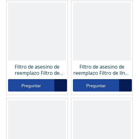
Filtro de asesino de
Filtro de asesino de
reemplazo Filtro de
reemplazo Filtro de línea
retorno hidráulico 100-
de retorno hidráulico
5608
114-2366
Preguntar
Preguntar