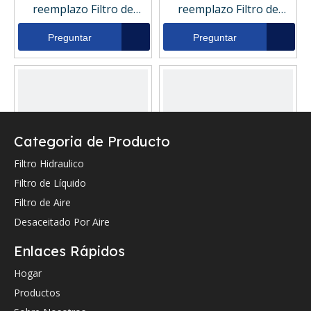
reemplazo Filtro de
reemplazo Filtro de
presión hidráulica 100-
presión hidráulica 100-
5430
4334
Preguntar
Preguntar
Categoria de Producto
Filtro Hidraulico
Filtro de Líquido
Filtro de Aire
Filtro de asesino de
Filtro de asesino de
Desaceitado Por Aire
reemplazo Filtro de
reemplazo Filtro de
presión hidráulica 100-
presión hidráulica 100-
Enlaces Rápidos
5428
5429
Preguntar
Preguntar
Hogar
Productos