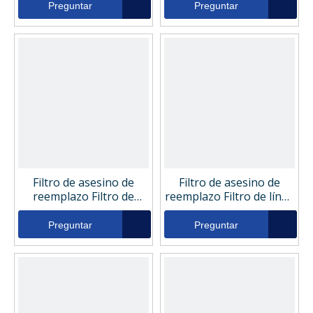
6339
6513
Preguntar
Preguntar
Filtro de asesino de
Filtro de asesino de
reemplazo Filtro de
reemplazo Filtro de línea
retorno hidráulico 113-
de retorno hidráulico
4926
100-6323
Preguntar
Preguntar