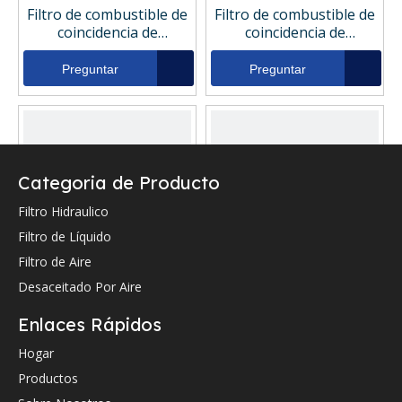
Filtro de combustible de
Filtro de combustible de
coincidencia de
coincidencia de
reemplazo Filtro de
reemplazo Filtro de
combustible 14394100
combustible 14330350
Preguntar
Preguntar
Categoria de Producto
Filtro Hidraulico
Filtro de Líquido
Filtro de Aire
Desaceitado Por Aire
Filtro de aire de
Filtro de coincidencia de
coincidencia de
reemplazo filtro de aire
Enlaces Rápidos
reemplazo 8304909
fil2308
Preguntar
Preguntar
Hogar
Productos