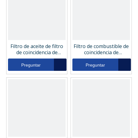
Filtro de aceite de filtro
Filtro de combustible de
de coincidencia de
coincidencia de
reemplazo 844213
reemplazo Filtro de
combustible 10454458
Preguntar
Preguntar