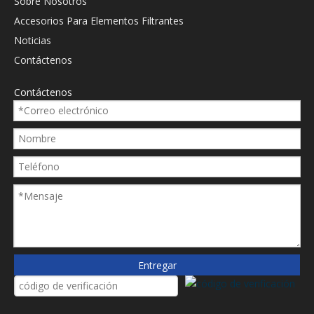
Sobre Nosotros
Accesorios Para Elementos Filtrantes
Noticias
Contáctenos
Reemplazo del filtro de
Reemplazo del filtro de
combustible Hitachi
combustible Hitachi
Contáctenos
E0A000557
263J227001
Preguntar
Preguntar
1
2
3
»
Entregar