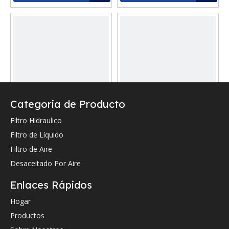
Categoria de Producto
Filtro Hidraulico
Reemplazo del filtro de
Reemplazo del filtro de
combustible Hitachi
combustible Hitachi
Filtro de Líquido
YA00037134
EOA000557
Filtro de Aire
Preguntar
Preguntar
Desaceitado Por Aire
Enlaces Rápidos
Hogar
Productos