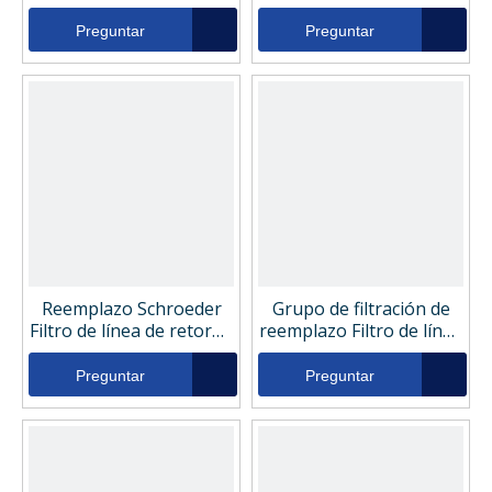
hidráulico R52D10GV
hidráulico SBF-0850R-
Z10V
Preguntar
Preguntar
Reemplazo Schroeder
Grupo de filtración de
Filtro de línea de retorno
reemplazo Filtro de línea
hidráulico SBF-0850R-
de retorno hidráulico
Z10B
76319537
Preguntar
Preguntar