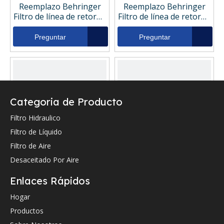
Reemplazo Behringer
Reemplazo Behringer
Filtro de línea de retorno
Filtro de línea de retorno
hidráulico
hidráulico BE850R12A43
BE850R12A43V
Preguntar
Preguntar
Categoria de Producto
Filtro Hidraulico
Filtro de Líquido
Filtro de Aire
Desaceitado Por Aire
Reemplazo Purolator
Reemplazo John Deere
Filtro de línea de retorno
Filtro de línea de retorno
Enlaces Rápidos
hidráulico 0850ear122n1
hidráulico F061786
Preguntar
Preguntar
Hogar
Productos