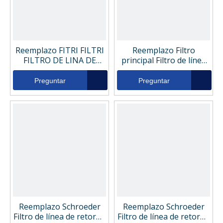
Reemplazo FITRI FILTRI
Reemplazo Filtro
FILTRO DE LINA DE
principal Filtro de línea
RETRACIA HIDRÁULIC
de retorno hidráulico
R0850A10NHA
MF0064538
Preguntar
Preguntar
Reemplazo Schroeder
Reemplazo Schroeder
Filtro de línea de retorno
Filtro de línea de retorno