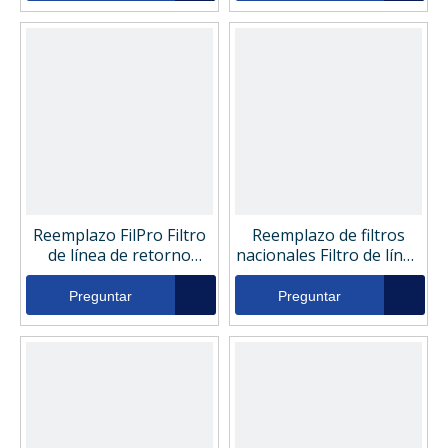
Reemplazo FilPro Filtro
Reemplazo de filtros
de línea de retorno
nacionales Filtro de línea
hidráulico FP10-2789
de retorno hidráulico
RHY850-16-10G-V/3
Preguntar
Preguntar