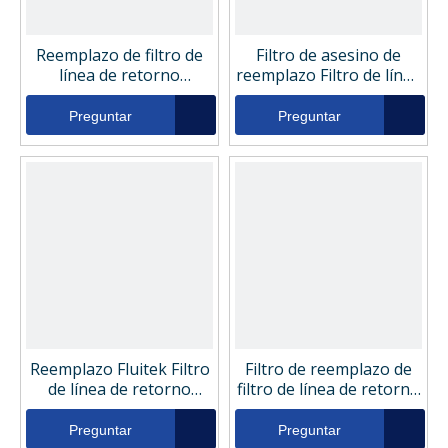
Reemplazo de filtro de
Filtro de asesino de
línea de retorno
reemplazo Filtro de línea
hidráulico SF-filter
de retorno hidráulico
HY13249
114-2366
Preguntar
Preguntar
Reemplazo Fluitek Filtro
Filtro de reemplazo de
de línea de retorno
filtro de línea de retorno
hidráulico FSN-0264-03
hidráulico 050605
Preguntar
Preguntar