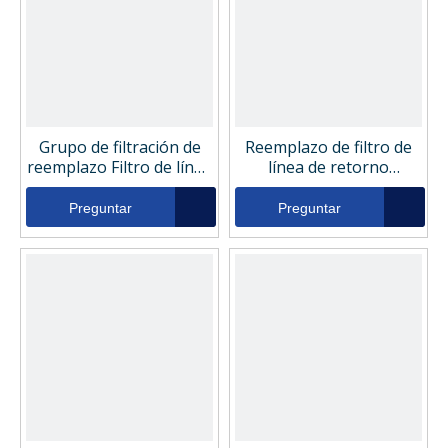
Grupo de filtración de
Reemplazo de filtro de
reemplazo Filtro de línea
línea de retorno
de retorno hidráulico
hidráulico HP66RNL18-
H0850RN2010V3,0
12MB
Preguntar
Preguntar