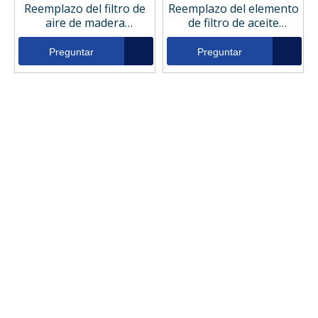
Reemplazo del filtro de
Reemplazo del elemento
aire de madera
de filtro de aceite
WGA1652
hidráulico Woodgate
WGH1736
Preguntar
Preguntar