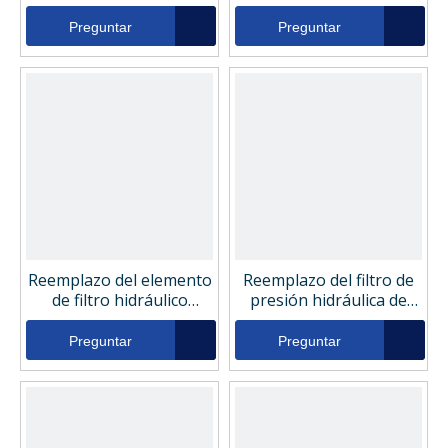
WGUC1591
Woodgate WGH9543
Preguntar
Preguntar
Reemplazo del elemento
Reemplazo del filtro de
de filtro hidráulico
presión hidráulica de
Woodgate WGH9144
Woodgate WGH9266
Preguntar
Preguntar