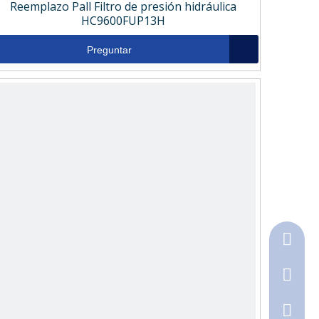
Reemplazo Pall Filtro de presión hidráulica
HC9600FUP13H
Preguntar
+86-18
+86-316
790368