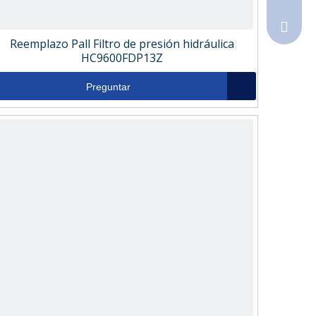
Sales@
Reemplazo Pall Filtro de presión hidráulica
HC9600FDP13Z
Preguntar