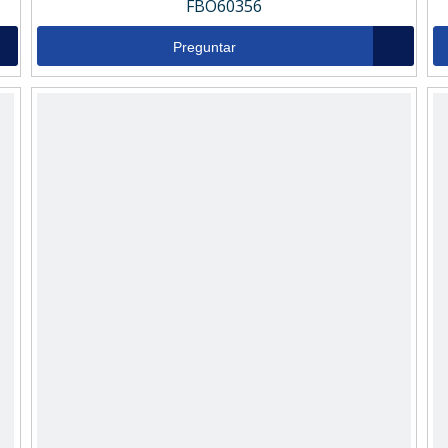
FBO60356
Preguntar