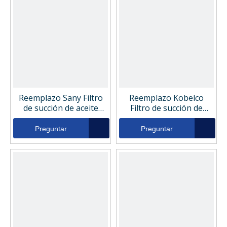
Reemplazo Sany Filtro
Reemplazo Kobelco
de succión de aceite
Filtro de succión de
hidráulico
aceite hidráulico
B222100000235
72203450
Preguntar
Preguntar