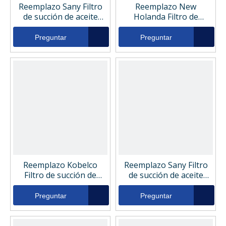
Reemplazo Sany Filtro
Reemplazo New
de succión de aceite
Holanda Filtro de
hidráulico P0CO021990
succión de aceite
hidráulico F50V00002D1
Preguntar
Preguntar
Reemplazo Kobelco
Reemplazo Sany Filtro
Filtro de succión de
de succión de aceite
aceite hidráulico
hidráulico EF080
F50V00002D1
Preguntar
Preguntar