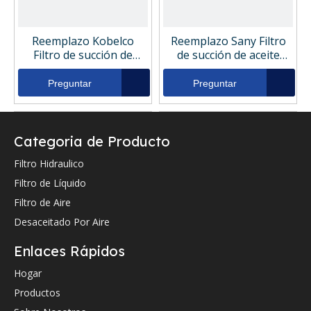
Reemplazo Kobelco
Reemplazo Sany Filtro
Filtro de succión de
de succión de aceite
aceite hidráulico
hidráulico 222100000235
2446R307S1
Preguntar
Preguntar
Categoria de Producto
Filtro Hidraulico
Filtro de Líquido
Filtro de Aire
Desaceitado Por Aire
Enlaces Rápidos
Reemplazo Komatsu
Reemplazo SF Filtro de
Filtro de succión de
succión de aceite
Hogar
aceite hidráulico
hidráulico HY9524
Productos
20Y6021311
Preguntar
Preguntar