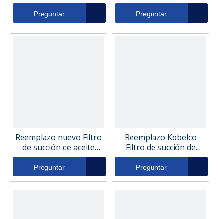
aceite hidráulico
hidráulico Holanda
Holanda YW50V00004F3
YN50V00025F2
Preguntar
Preguntar
Reemplazo nuevo Filtro
Reemplazo Kobelco
de succión de aceite
Filtro de succión de
hidráulico Holanda
aceite hidráulico
YN50V00025F1
YN50V00025F1
Preguntar
Preguntar