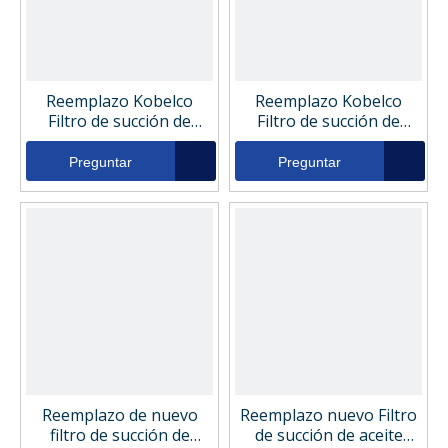
Reemplazo Kobelco
Reemplazo Kobelco
Filtro de succión de
Filtro de succión de
aceite hidráulico
aceite hidráulico
YW50V00004F3
YN50V00025F4
Preguntar
Preguntar
Reemplazo de nuevo
Reemplazo nuevo Filtro
filtro de succión de
de succión de aceite