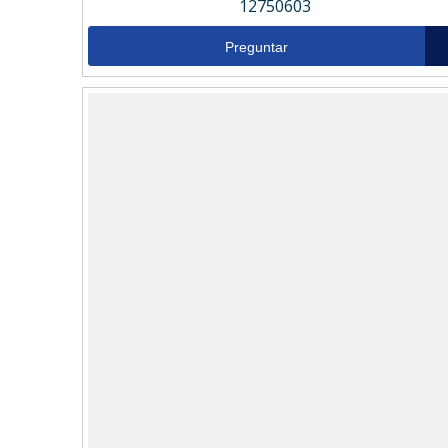
12750603
Preguntar