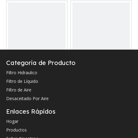
Categoria de Producto
Reemplazo del filtro de
Reemplazo del filtro de
aceite Deutz 02113831
aire Deutz 4436285
Filtro Hidraulico
Filtro de Líquido
Preguntar
Preguntar
Filtro de Aire
Desaceitado Por Aire
Enlaces Rápidos
Hogar
Productos