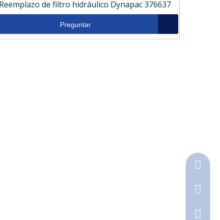
Reemplazo de filtro hidráulico Dynapac 376637
Preguntar
+86-18
+86-316
790368