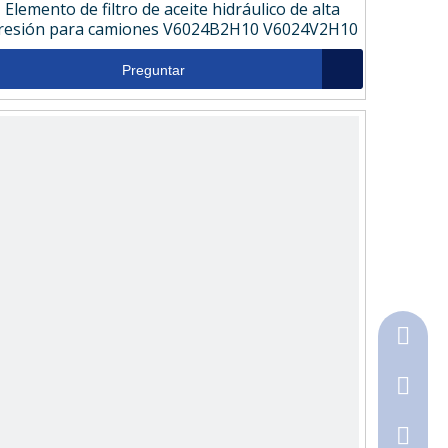
Elemento de filtro de aceite hidráulico de alta
resión para camiones V6024B2H10 V6024V2H10
Preguntar
+86-18
+86-316
790368