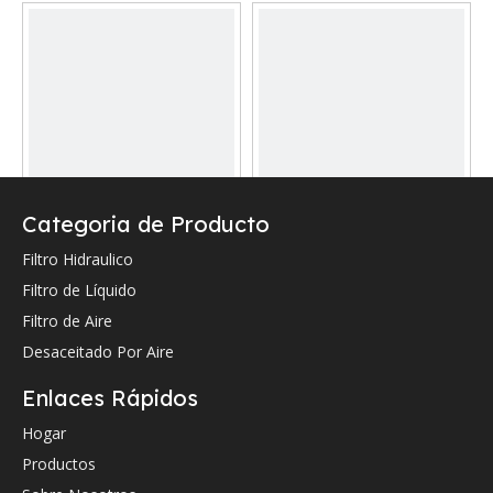
Categoria de Producto
Reemplazo Snijder Filtro
Reemplazo Snijder Filtro
de línea de retorno
de presión hidráulico
Filtro Hidraulico
hidráulico
Dish75184
Filtro de Líquido
DI0240R020BN
Preguntar
Preguntar
Filtro de Aire
Desaceitado Por Aire
Enlaces Rápidos
Hogar
Productos