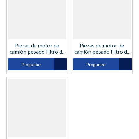
Piezas de motor de
Piezas de motor de
camión pesado Filtro de
camión pesado Filtro de
presión de filtro de
presión de filtro de
aceite hidráulico 51591
aceite hidráulico 4P2839
Preguntar
Preguntar