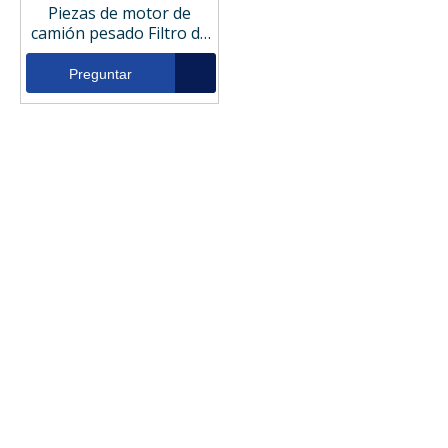
Piezas de motor de
camión pesado Filtro de
presión de filtro de
aceite hidráulico 1R0726
Preguntar