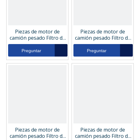
Piezas de motor de
Piezas de motor de
camión pesado Filtro de
camión pesado Filtro de
presión de filtro de
presión de filtro de
aceite hidráulico SO3485
aceite hidráulico SO1322
Preguntar
Preguntar
Piezas de motor de
Piezas de motor de
camión pesado Filtro de
camión pesado Filtro de