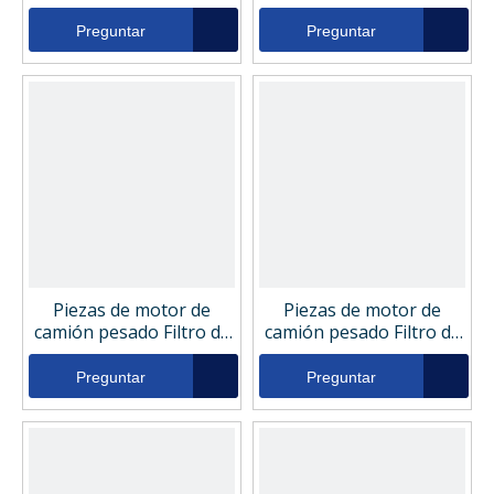
presión de filtro de
presión de filtro de
aceite hidráulico LF3485
aceite hidráulico H1815
Preguntar
Preguntar
Piezas de motor de
Piezas de motor de
camión pesado Filtro de
camión pesado Filtro de
presión de filtro de
presión de filtro de
aceite hidráulico E877H
aceite hidráulico 7N7500
Preguntar
Preguntar