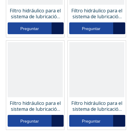
Filtro hidráulico para el
Filtro hidráulico para el
sistema de lubricación
sistema de lubricación
de la máquina de moldeo
de la máquina de moldeo
por inyección 6415541
por inyección 70010
Preguntar
Preguntar
Filtro hidráulico para el
Filtro hidráulico para el
sistema de lubricación
sistema de lubricación
de la máquina de moldeo
de la máquina de moldeo
por inyección 70134
por inyección 51PS3072
Preguntar
Preguntar