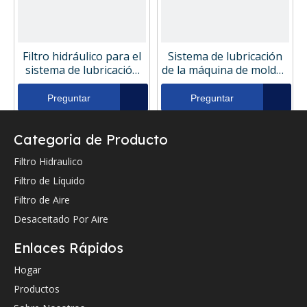
Filtro hidráulico para el
Sistema de lubricación
sistema de lubricación
de la máquina de moldeo
de la máquina de moldeo
por inyección Filtro
por inyección 3I1244
hidráulico H311647
Preguntar
Preguntar
Categoria de Producto
Filtro Hidraulico
Filtro de Líquido
Filtro de Aire
Desaceitado Por Aire
Enlaces Rápidos
Hogar
Sistema de lubricación
Sistema de lubricación
de la máquina de moldeo
de la máquina de moldeo
Productos
por inyección Filtro
por inyección Filtro