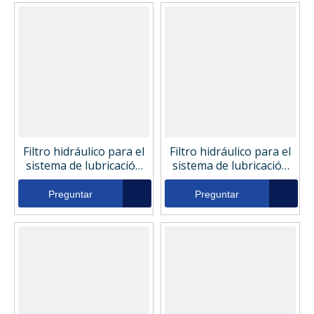
Filtro hidráulico para el
Filtro hidráulico para el
sistema de lubricación
sistema de lubricación
de la máquina de moldeo
de la máquina de moldeo
por inyección LFP51
por inyección 665934
Preguntar
Preguntar