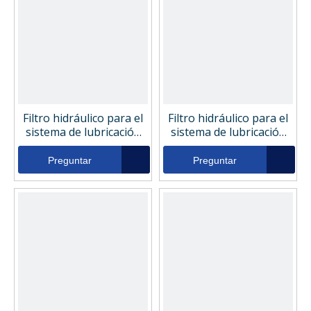
Filtro hidráulico para el
Filtro hidráulico para el
sistema de lubricación
sistema de lubricación
de la máquina de moldeo
de la máquina de moldeo
por inyección Taylor
por inyección Tamrock
Preguntar
Preguntar
2126a
20122051