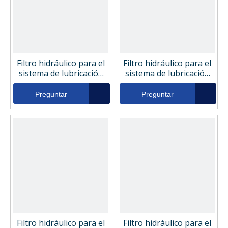
Filtro hidráulico para el
Filtro hidráulico para el
sistema de lubricación
sistema de lubricación
de la máquina de moldeo
de la máquina de moldeo
por inyección Tuxco
por inyección Toro
Preguntar
Preguntar
Caddy 5025
1079531 239470
Filtro hidráulico para el
Filtro hidráulico para el