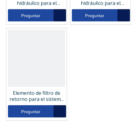
hidráulico para el
hidráulico para el
sistema hidráulico del
sistema hidráulico del
molino rodante Genie
molino rodante Genie
Preguntar
Preguntar
W8163
44207
Elemento de filtro de
retorno para el sistema
hidráulico de la fábrica
de rodillos
Preguntar
0400RN010on