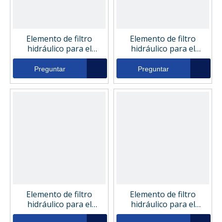
Elemento de filtro
Elemento de filtro
hidráulico para el
hidráulico para el
sistema hidráulico de la
sistema hidráulico del
fábrica de rodillos GUD
molino rodante
Preguntar
Preguntar
Z117
Greyfriars HS7514
Elemento de filtro
Elemento de filtro
hidráulico para el
hidráulico para el
sistema hidráulico de la
sistema hidráulico de la