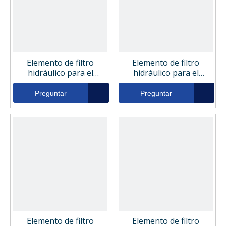
Elemento de filtro
Elemento de filtro
hidráulico para el
hidráulico para el
sistema hidráulico de la
sistema hidráulico de la
fábrica de rodillos
fábrica de rodillos Gould
Preguntar
Preguntar
Grainger 1R412
P1551
Elemento de filtro
Elemento de filtro