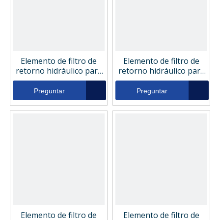
Elemento de filtro de
Elemento de filtro de
retorno hidráulico para
retorno hidráulico para
compresor de aire
compresor de aire
Sistema hidráulico
Sistema hidráulico
Preguntar
Preguntar
321887
FILPRO FP10-45398
Elemento de filtro de
Elemento de filtro de