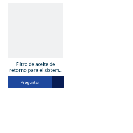
Filtro de aceite de
retorno para el sistema
hidráulico del compresor
de aire 76911010
Preguntar