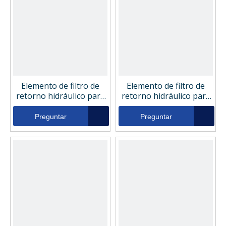
Elemento de filtro de
Elemento de filtro de
retorno hidráulico para
retorno hidráulico para
compresor de aire
compresor de aire
Sistema hidráulico
Sistema hidráulico Astra
Preguntar
Preguntar
Cormach 8140035
45918