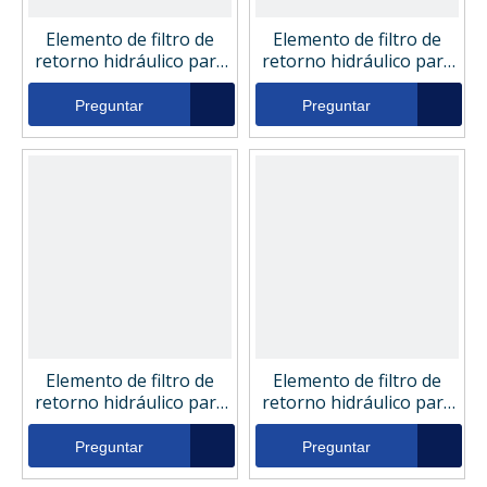
Elemento de filtro de
Elemento de filtro de
retorno hidráulico para
retorno hidráulico para
compresor de aire
compresor de aire
Sistema hidráulico F3340
Sistema hidráulico
Preguntar
Preguntar
F33M60 F33M60A
Elemento de filtro de
Elemento de filtro de
retorno hidráulico para
retorno hidráulico para
compresor de aire
compresor de aire
Sistema hidráulico
Sistema hidráulico
Preguntar
Preguntar
P171559
CR3256