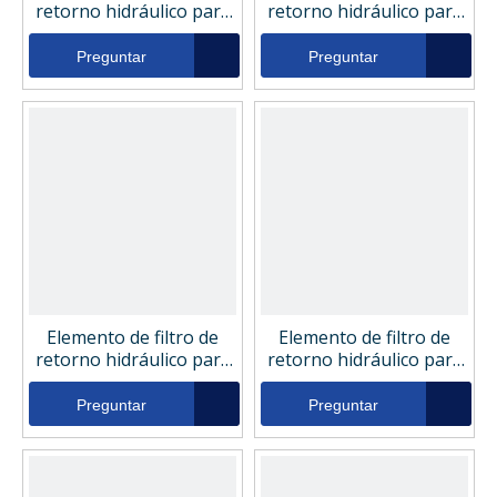
retorno hidráulico para
retorno hidráulico para
compresor de aire
compresor de aire
Sistema hidráulico
Sistema hidráulico
Preguntar
Preguntar
FILPRO RTFE3360
FXRB1M60
Elemento de filtro de
Elemento de filtro de
retorno hidráulico para
retorno hidráulico para
compresor de aire
compresor de aire
Sistema hidráulico
Sistema hidráulico
Preguntar
Preguntar
333282
Diamond CR2060