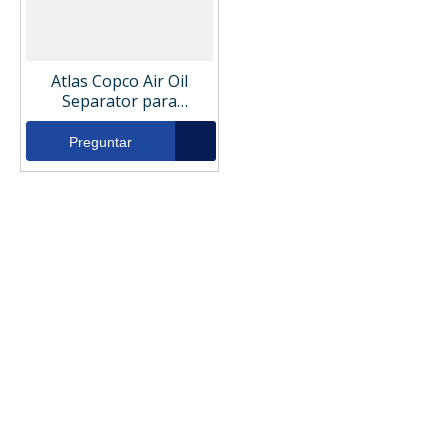
Atlas Copco Air Oil
Separator para
compresor de aire
2901077901 1622007901
Preguntar
2901077900