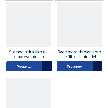
Sistema hidráulico del
Reemplazo de elemento
compresor de aire
de filtro de aire del
Elemento de filtro
compresor de alta
hidráulico FP0651AA10N
calidad 055AA
Preguntar
Preguntar