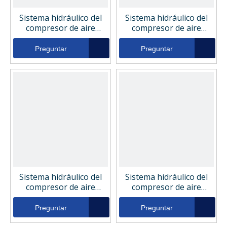
Sistema hidráulico del
Sistema hidráulico del
compresor de aire
compresor de aire
Elemento de filtro
Elemento de filtro
hidráulico 45352
hidráulico P171738
Preguntar
Preguntar
Sistema hidráulico del
Sistema hidráulico del
compresor de aire
compresor de aire
Elemento de filtro
Elemento de filtro
hidráulico WGH9191
hidráulico D41A10GAV
Preguntar
Preguntar