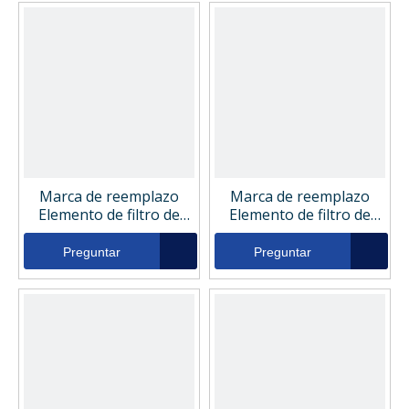
Marca de reemplazo
Marca de reemplazo
Elemento de filtro de
Elemento de filtro de
presión hidráulica
presión hidráulica
industrial HY13032
industrial 061025
Preguntar
Preguntar