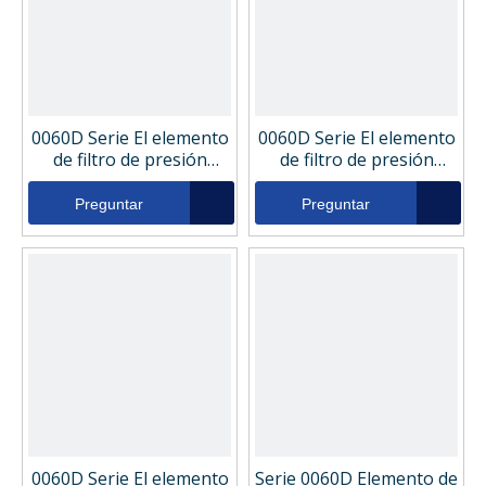
0060D Serie El elemento
0060D Serie El elemento
de filtro de presión
de filtro de presión
hidráulica industrial
hidráulica industrial
ST1889
ST1059
Preguntar
Preguntar
0060D Serie El elemento
Serie 0060D Elemento de