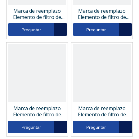
Marca de reemplazo
Marca de reemplazo
Elemento de filtro de
Elemento de filtro de
presión hidráulica
presión hidráulica
industrial DIHY13629
industrial 100-8737
Preguntar
Preguntar
Marca de reemplazo
Marca de reemplazo
Elemento de filtro de
Elemento de filtro de
presión hidráulica
presión hidráulica
industrial FLK02-00259
industrial HY13629
Preguntar
Preguntar