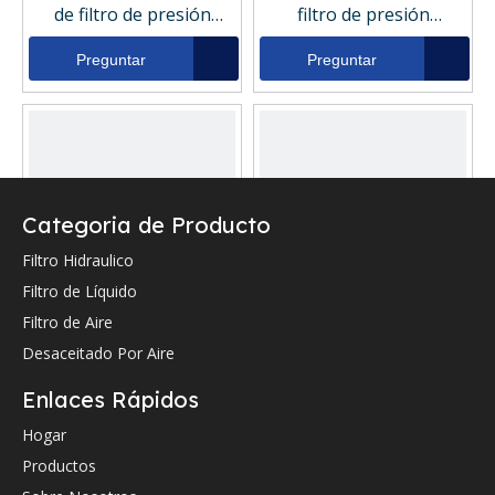
de filtro de presión
filtro de presión
hidráulica industrial
hidráulica industrial
H0060DN3025AV
79735648
Preguntar
Preguntar
Categoria de Producto
Filtro Hidraulico
Filtro de Líquido
Filtro de Aire
0060D Serie El elemento
0060D Serie El elemento
Desaceitado Por Aire
de filtro de presión
de filtro de presión
hidráulica industrial
hidráulica industrial
Enlaces Rápidos
70536525
HP06DNL425WB
Preguntar
Preguntar
Hogar
Productos