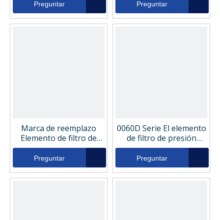
industrial
industrial Phy60-3-25SS-
Preguntar
Preguntar
D0060RG25NHA
V
Marca de reemplazo
0060D Serie El elemento
Elemento de filtro de
de filtro de presión
presión hidráulica
hidráulica industrial
industrial MF0505084
D44C25SV
Preguntar
Preguntar