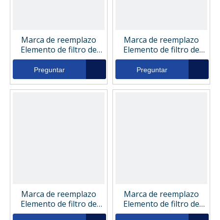
Marca de reemplazo
Marca de reemplazo
Elemento de filtro de
Elemento de filtro de
presión hidráulica
presión hidráulica
industrial 060199
industrial FP10-4657
Preguntar
Preguntar
Marca de reemplazo
Marca de reemplazo
Elemento de filtro de
Elemento de filtro de
presión hidráulica
presión hidráulica