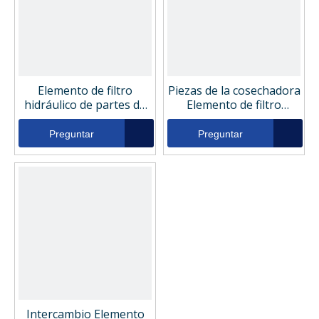
Elemento de filtro
Piezas de la cosechadora
hidráulico de partes de
Elemento de filtro
la cosechadora
hidráulico 3I2142
LND410B10
Preguntar
Preguntar
Intercambio Elemento