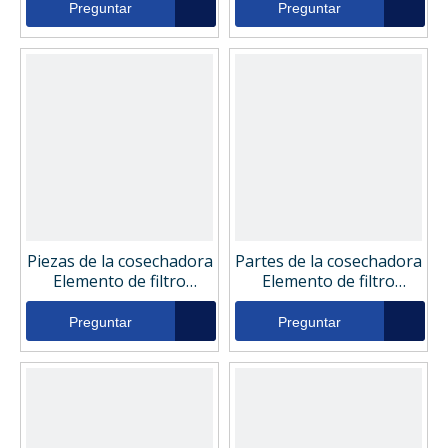
02532042
Preguntar
Preguntar
Piezas de la cosechadora
Partes de la cosechadora
Elemento de filtro
Elemento de filtro
hidráulico DGMH45352
hidráulico DH972FP
Preguntar
Preguntar