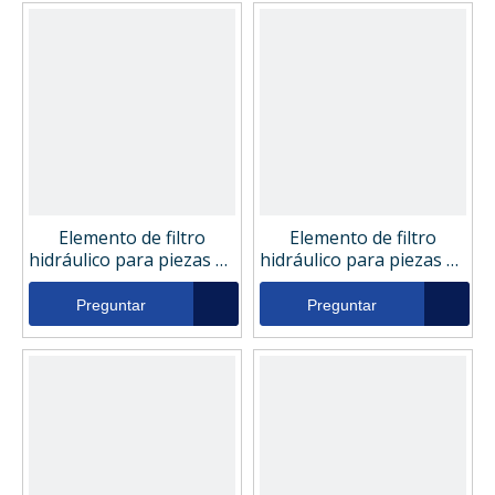
Elemento de filtro
Elemento de filtro
hidráulico para piezas de
hidráulico para piezas de
la cosechadora Ditch
la cosechadora Denison
Witch 155910
DE0121B1P10
Preguntar
Preguntar