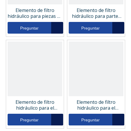
Elemento de filtro
Elemento de filtro
hidráulico para piezas de
hidráulico para partes
la cosechadora Dynapac
de la cosechadora
801079
Driltech 001044167
Preguntar
Preguntar
Elemento de filtro
Elemento de filtro
hidráulico para el
hidráulico para el
tocador de piezas de la
tocador de piezas de la
cosechadora S28MPG
cosechadora H4104004
Preguntar
Preguntar